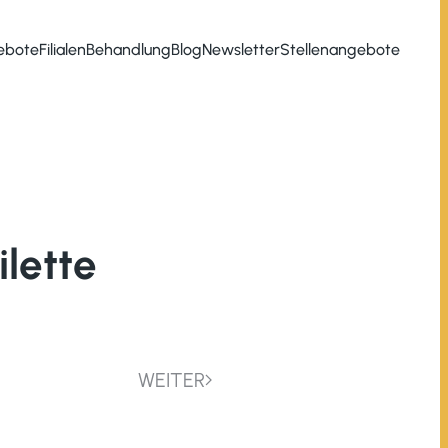
ebote
Filialen
Behandlung
Blog
Newsletter
Stellenangebote
ilette
WEITER