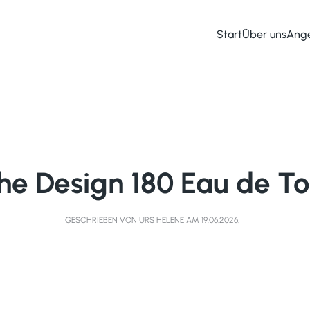
Start
Über uns
Ang
he Design 180 Eau de To
GESCHRIEBEN VON
URS HELENE
AM
19.06.2026
.