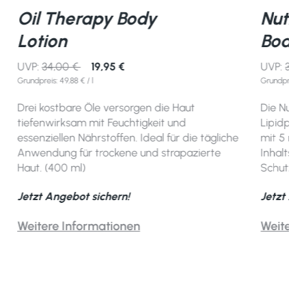
Oil Therapy Body
Nutri
Lotion
Bodyl
UVP:
34,00 €
19,95 €
UVP:
34,
Grundpreis: 49,88 € / l
Grundpreis: 4
Drei kostbare Öle versorgen die Haut
Die Nutri
tiefenwirksam mit Feuchtigkeit und
Lipidprod
essenziellen Nährstoffen. Ideal für die tägliche
mit 5 rei
Anwendung für trockene und strapazierte
Inhaltsst
Haut. (400 ml)
Schutzbar
Jetzt Angebot sichern!
Jetzt An
Weitere Informationen
Weitere