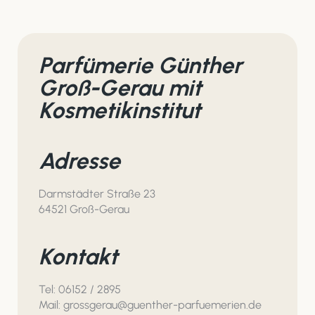
Parfümerie Günther
Groß-Gerau mit
Kosmetikinstitut
Adresse
Darmstädter Straße 23
64521 Groß-Gerau
Kontakt
Tel: 06152 / 2895
Mail: grossgerau@guenther-parfuemerien.de