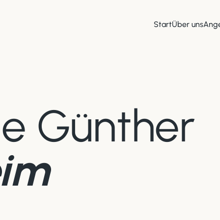
Start
Über uns
Ang
ie Günther
eim