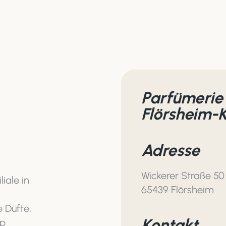
Parfümerie
Flörsheim-
Adresse
Wickerer Straße 50
iale in
65439 Flörsheim
e Düfte,
Kontakt
up