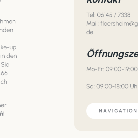
Tel: 06145 / 7338
nehmen
Mail: floersheim@
finden
de
ke-up.
Öffnungsze
 in den
. Sie
Mo-Fr: 09:00-19:00
A66
ich
Sa: 09:00-18:00 Uh
her
NAVIGATION
h
!