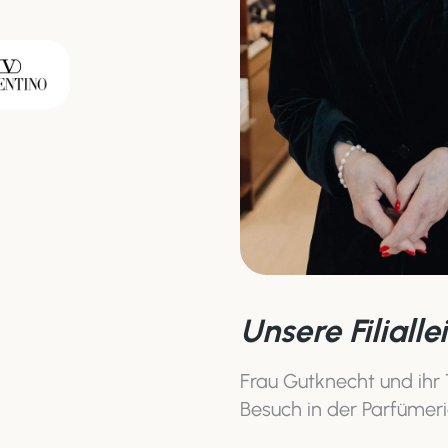
Unsere Filialle
Frau Gutknecht und ihr 
Besuch in der Parfümer