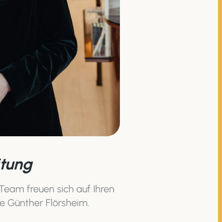
itung
Team freuen sich auf Ihren
ie Günther Flörsheim.