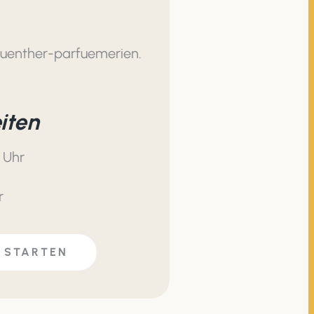
guenther-parfuemerien.
iten
 Uhr
r
 STARTEN